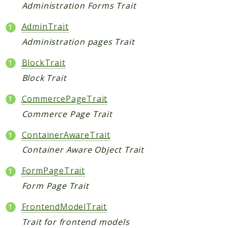
Administration Forms Trait
Reports
AdminTrait
Deprecated
Administration pages Trait
Errors
BlockTrait
Markers
Block Trait
Indices
CommercePageTrait
Files
Commerce Page Trait
ContainerAwareTrait
Container Aware Object Trait
FormPageTrait
Form Page Trait
FrontendModelTrait
Trait for frontend models