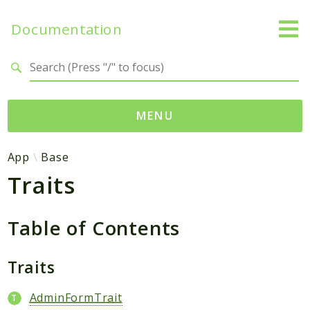
Documentation
Search results
MENU
Namespaces
App
Base
Traits
App
Base
Site
Table of Contents
Packages
Traits
Degami
AdminFormTrait
Sitebase