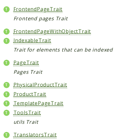
FrontendPageTrait
Frontend pages Trait
FrontendPageWithObjectTrait
IndexableTrait
Trait for elements that can be indexed
PageTrait
Pages Trait
PhysicalProductTrait
ProductTrait
TemplatePageTrait
ToolsTrait
utils Trait
TranslatorsTrait